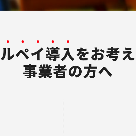
メ
ル
ペ
イ
導
入
をお考え
事業者の方へ