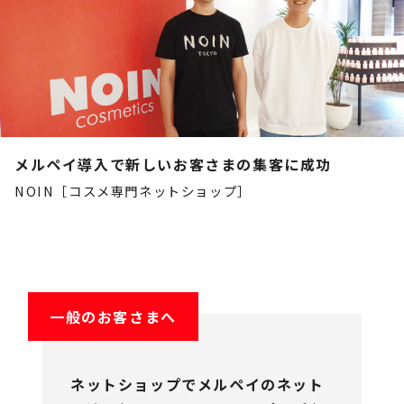
メルペイ導入で新しいお客さまの集客に成功
NOIN［コスメ専門ネットショップ］
一般の
お客さまへ
ネットショップでメルペイのネット