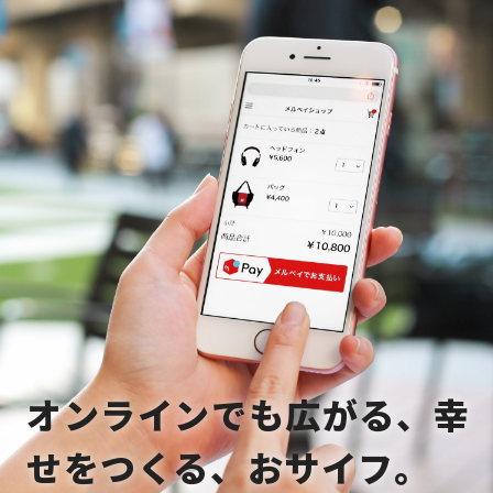
オンラインでも広がる、
幸
せをつくる、おサイフ。