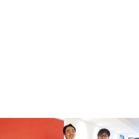
お問い合わせ