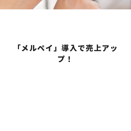
「メルペイ」導入で売上アッ
プ！