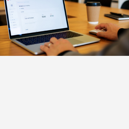
1. 支払い方法の選択
支払い方法から「
メルペイでお支払い
」を選
択します。