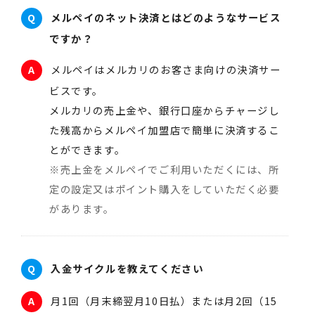
メルペイのネット決済とはどのようなサービス
ですか？
メルペイはメルカリのお客さま向けの決済サー
ビスです。
メルカリの売上金や、銀行口座からチャージし
た残高からメルペイ加盟店で簡単に決済するこ
とができます。
※売上金をメルペイでご利用いただくには、所
定の設定又はポイント購入をしていただく必要
があります。
入金サイクルを教えてください
月1回（月末締翌月10日払）または月2回（15